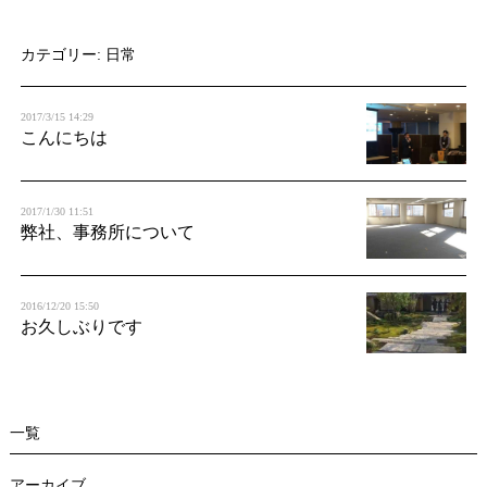
t
i
カテゴリー: 日常
o
2017/3/15 14:29
n
こんにちは
2017/1/30 11:51
弊社、事務所について
2016/12/20 15:50
お久しぶりです
一覧
アーカイブ