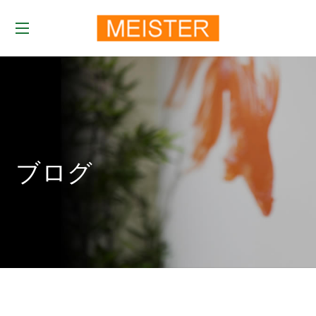
t
o
g
g
l
e
ブログ
n
a
v
i
g
a