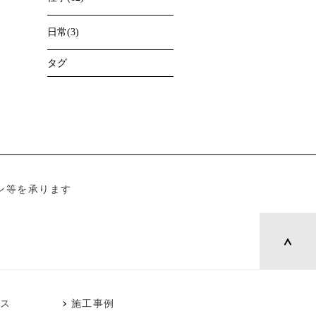
日常(3)
タグ
ン等を承ります
ース
施工事例