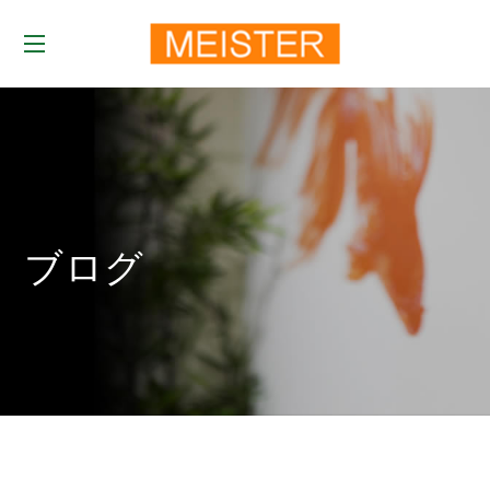
t
o
g
g
l
e
ブログ
n
a
v
i
g
a